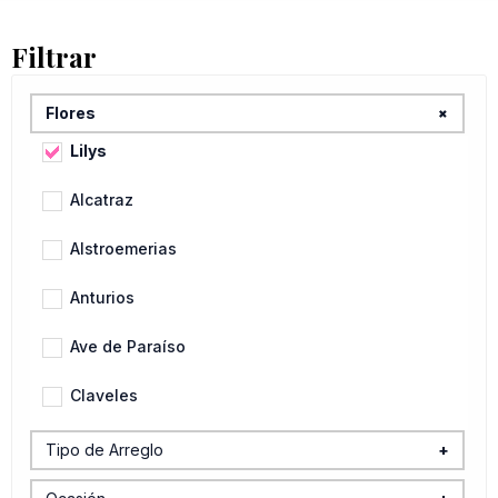
Filtrar
+
Flores
Lilys
Alcatraz
Alstroemerias
Anturios
Ave de Paraíso
Claveles
Flores Variadas
Tipo de Arreglo
+
Arreglo para Carro
Gerberas