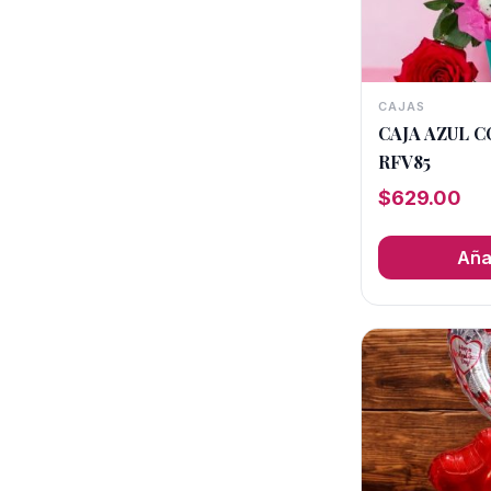
CAJAS
CAJA AZUL 
RFV85
$
629.00
Añad