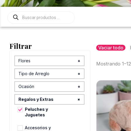
Búsqueda
de
productos
Filtrar
Vaciar todo
Flores
+
Mostrando 1–12
Alcatraz
Tipo de Arreglo
+
Alstroemerias
Arreglo para
Ocasión
+
Carro
Anturios
Baby Shower y
+
Regalos y Extras
Bouquet
Maternidad
Ave de Paraíso
Peluches y
Caja
Boda y XV Años
Juguetes
Claveles
Canasta
Caballeros
Accesorios y