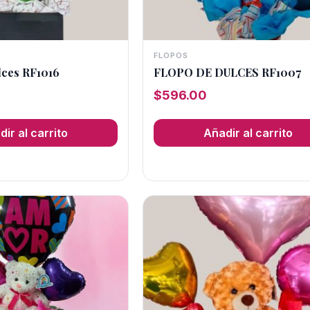
FLOPOS
lces RF1016
FLOPO DE DULCES RF1007
$
596.00
ir al carrito
Añadir al carrito