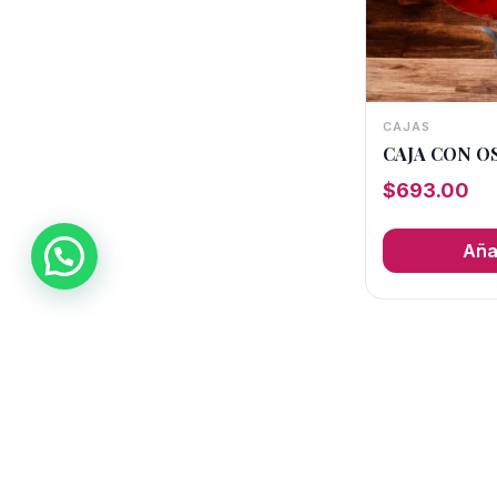
CAJAS
CAJA CON O
$
693.00
Añad
1
2