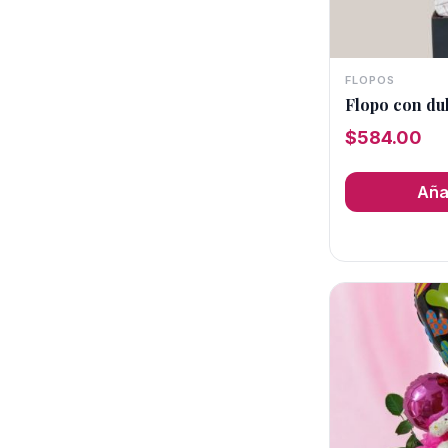
Tulipanes
FLOPOS
Flopo con du
$
584.00
Añad