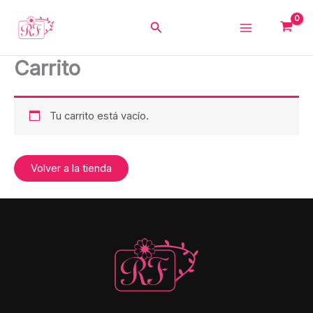
Ir
al
Buscar
contenido
Carrito
Tu carrito está vacío.
Volver a la tienda