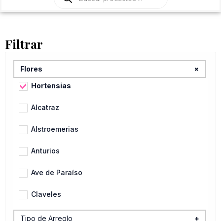
de
productos
Filtrar
+
Flores
Hortensias
Alcatraz
Alstroemerias
Anturios
Ave de Paraíso
Claveles
Flores Variadas
Tipo de Arreglo
+