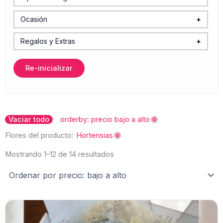
Arreglo para Carro
Gerberas
Ocasión
+
Bouquet
Baby Shower y Maternidad
Girasoles
Regalos y Extras
+
Caja
Boda y XV Años
Accesorios y Regalos
Iris
Re-inicializar
Canasta
Caballeros
Canastas Gourmet
Lilys
Centro de Mesa
Cumpleaños
Chocolates y Dulces
Margaritas
Ordenado
por
Vaciar todo
orderby: precio bajo a alto
Jarrón
Funeral
Globos
precio:
Nube (Baby breath)
bajo
Flores del producto:
Hortensias
a
Graduación
Peluches y Juguetes
alto
Rosas
Mostrando 1–12 de 14 resultados
Plantas
Rosas Inglesas
Velas
Tulipanes
Vinos y Bebidas