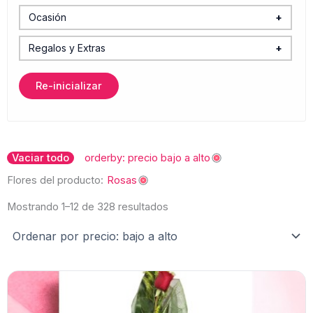
Arreglo para Carro
Gerberas
Ocasión
+
Bouquet
Baby Shower y Maternidad
Girasoles
Regalos y Extras
+
Caja
Boda y XV Años
Accesorios y Regalos
Hortensias
Re-inicializar
Canasta
Caballeros
Canastas Gourmet
Iris
Centro de Mesa
Cumpleaños
Chocolates y Dulces
Lilys
Ordenado
por
Vaciar todo
orderby: precio bajo a alto
Jarrón
Funeral
Globos
precio:
Margaritas
bajo
Flores del producto:
Rosas
a
Graduación
Peluches y Juguetes
alto
Nube (Baby breath)
Mostrando 1–12 de 328 resultados
Plantas
Rosas Inglesas
Velas
Tulipanes
Vinos y Bebidas