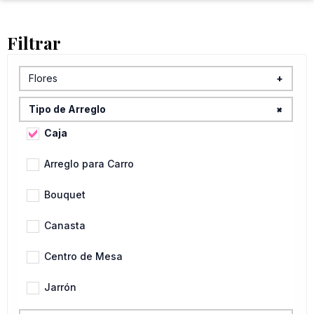
Filtrar
Flores
+
Alcatraz
+
Tipo de Arreglo
Alstroemerias
Caja
Anturios
Arreglo para Carro
Ave de Paraíso
Bouquet
Claveles
Canasta
Flores Variadas
Centro de Mesa
Gerberas
Jarrón