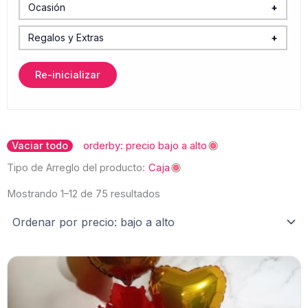
Girasoles
Ocasión
+
Baby Shower y Maternidad
Hortensias
Regalos y Extras
+
Boda y XV Años
Accesorios y Regalos
Iris
Re-inicializar
Caballeros
Canastas Gourmet
Lilys
Cumpleaños
Chocolates y Dulces
Margaritas
Ordenado
por
Vaciar todo
orderby: precio bajo a alto
Funeral
Globos
precio:
Nube (Baby breath)
bajo
Tipo de Arreglo del producto:
Caja
a
Graduación
Peluches y Juguetes
alto
Rosas
Mostrando 1–12 de 75 resultados
Plantas
Rosas Inglesas
Velas
Tulipanes
Vinos y Bebidas