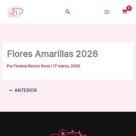
Ir
al
Buscar
contenido
Flores Amarillas 2026
Por
Floreria Rincon floral
/
17 marzo, 2026
ANTERIOR