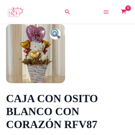
Ir
al
Buscar
contenido
CAJA
CON
OSITO
BLANCO
CON
CORAZÓN
RFV87
cantidad
CAJA CON OSITO
BLANCO CON
CORAZÓN RFV87