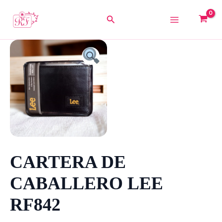
Ir
al
Buscar
contenido
CARTERA
DE
CABALLERO
LEE
RF842
cantidad
CARTERA DE
CABALLERO LEE
RF842