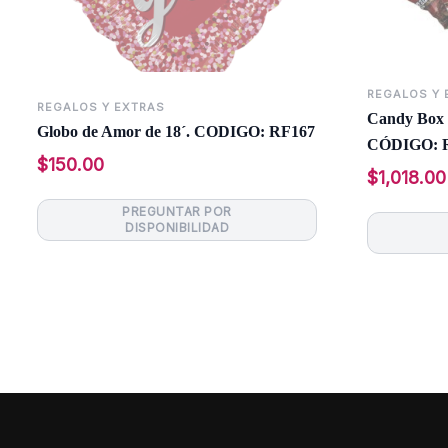
REGALOS Y 
REGALOS Y EXTRAS
Candy Box 
Globo de Amor de 18´. CODIGO: RF167
CÓDIGO: 
$
150.00
$
1,018.00
Leer más