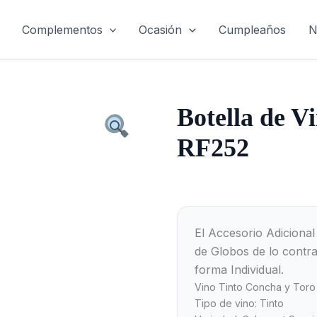
Complementos
Ocasión
Cumpleaños
N
Botella
Botella de 
de
Vino
RF252
Tinto
.
CÓDIGO:
RF252
cantidad
El Accesorio Adiciona
de Globos de lo contr
forma Individual.
Vino Tinto Concha y Toro
Tipo de vino: Tinto