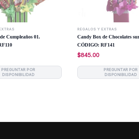
EXTRAS
REGALOS Y EXTRAS
de Cumpleaños 01.
Candy Box de Chocolates sur
RF110
CÓDIGO: RF141
$
845.00
Leer más
Leer más